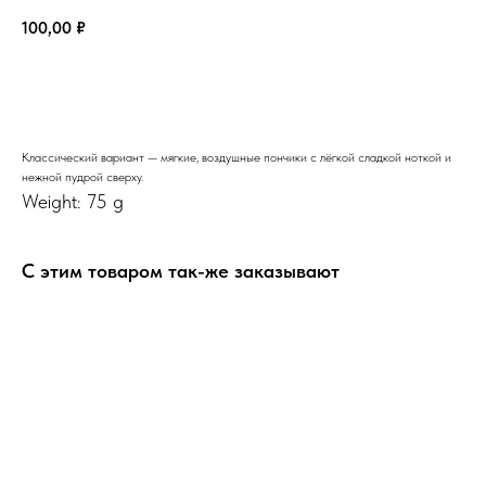
100,00
₽
В Корзину
Классический вариант — мягкие, воздушные пончики с лёгкой сладкой ноткой и
нежной пудрой сверху.
Weight: 75 g
С этим товаром так-же заказывают